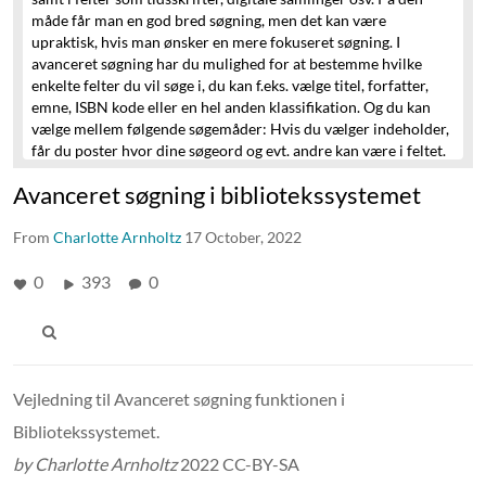
måde får man en god bred søgning, men det kan være
upraktisk,
hvis man ønsker en mere fokuseret søgning.
I
avanceret søgning har du mulighed for at bestemme hvilke
enkelte felter du vil søge i,
du kan f.eks. vælge titel, forfatter,
emne, ISBN kode eller en hel anden klassifikation.
Og du kan
vælge mellem følgende søgemåder:
Hvis du vælger indeholder,
får du poster hvor dine søgeord og evt. andre kan være i feltet.
Hvis du vælger præcis sådan, giver det poster der udelukkende
Avanceret søgning i bibliotekssystemet
rummer dine søgeord og i den angivne rækkefølge.
Hvis du
vælger starter med giver det poster hvor dine søgeord er de
From
første i feltet.
Charlotte Arnholtz
Derudover kan du kombinere et antal kriterier
17 October, 2022
med OG ELLER IKKE
og bruge knappen tilføj ny linie, hvis du vil
have flere kriterier.
0
393
0
Et eksempel kunne være at du ønsker at
finde Umberto Ecos roman Rosens navn
på enten dansk,
engelsk eller Italiensk.
Her kan du søge med disse 4 kriterier:
I
første linie har vi valgt at søge i forfatter feltet og bruge ’præsis
sådan’ som kriterie.
På den måde sikre vi os at vi ikke får andre
forfattere med i vores søgning.
I linie to har vi valgt at titlen
Vejledning til Avanceret søgning funktionen i
skal indeholde ordet Rose,
som både dækker det danske og det
Bibliotekssystemet.
engelske ord.
Vi har valgt OG for at sikre os at begge kriterier
opfyldes.
For at få de italienske udgaver med tilføjer vi et
by Charlotte Arnholtz
2022 CC-BY-SA
ELLER og gentager vores søgekriterier
fra linie 1 og 2, denne