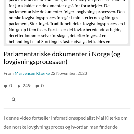
for jura kaldes de dokumenter også for forarbejder.
De
parlamentariske dokumenter følger lovgivningsprocessen.
Den
norske lovgivningsproces foregår i ministerierne og Norges
parlament,
Stortinget.
Traditionelt deles lovgivningsprocessen i
Norge op i fem faser.
Først sker det lovforberedende arbejde,
derefter kommer selve forslaget,
det efterfølges af en
behandling i et af Stortingets faste udvalg,
det kaldes en
komitébehandling,
dernæst kommer to til tre behandlinger i
Parlamentariske dokumenter i Norge (og
Stortinget,
og til sidst sanktioneres loven af kongen i statsrådet.
I Norge starter lovgivningsprocessen i ministerierne,
på norsk
lovgivningsprocessen)
departementerne, hvor det lovforberedende arbejde foregår.
Det ministerium, der har det faglige ansvar for loven,
udreder
From
Mai Jensen Klærke
22 November, 2023
sagen og sender sagen i høring hos berørte parter og relevante
faginstanser.
Hvis det er en omfattende lov, så nedsætter man
0
249
0
et udvalg af eksperter,
der udarbejder en udredning også kaldet
en NOU, der står for Norges
offentlige utredninger. I
udredningerne, som kan være ganske
omfattende, præsenteres
og drøftes baggrunden for sagen.
Når departementet er færdig
med det forberedende arbejde,
så er det tid til det egentlige
I denne video fortæller infomationsspecialist Mai Klærke om
lovforslag, som i Norge kaldes en “Proposisjon”.
Typisk vil det
være Norges regeringsmedlemmer, der stiller proposisjonen,
den norske lovgivningsproces og hvordan man finder de
men alle medlemmer af Stortinget kan stille et lovforslag.
Man