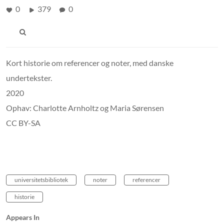
0
379
0
Kort historie om referencer og noter, med danske
undertekster.
2020
Ophav: Charlotte Arnholtz og Maria Sørensen
CC BY-SA
universitetsbibliotek
noter
referencer
historie
Appears In