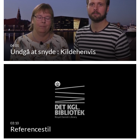
Undgå at snyde : Kildehenvis
Referencestil