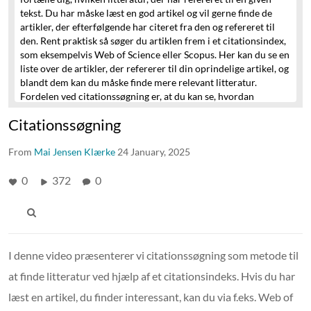
tekst.
Du har måske læst en god artikel og vil gerne finde de
artikler,
der efterfølgende har citeret fra den og refereret til
den.
Rent praktisk så søger du artiklen frem i et citationsindex,
som eksempelvis Web of Science eller Scopus.
Her kan du se en
liste over de artikler, der refererer til din oprindelige artikel,
og
blandt dem kan du måske finde mere relevant litteratur.
Fordelen ved citationssøgning er, at du kan se,
hvordan
litteraturen er blevet modtaget og anvendt efter sin udgivelse.
Citationssøgning
Der kan dog findes en risiko for, at den litteratur,
du finder med
citationssøgning, tilhører den samme tradition,
og derfor kan
From
være ensporet og uden modargumenter.
Mai Jensen Klærke
24 January, 2025
0
372
0
I denne video præsenterer vi citationssøgning som metode til
at finde litteratur ved hjælp af et citationsindeks. Hvis du har
læst en artikel, du finder interessant, kan du via f.eks. Web of