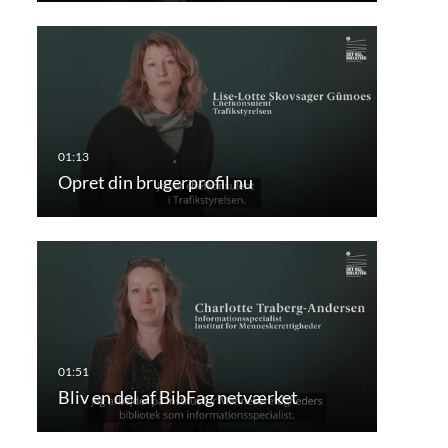
Opret din brugerprofil nu
Bliv en del af BibFag netværket