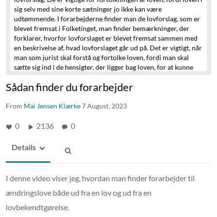
sig
selv med sine korte sætninger jo ikke kan være
udtømmende.
I forarbejderne finder man de lovforslag, som er
blevet fremsat i Folketinget,
man finder bemærkninger, der
forklarer, hvorfor lovforslaget er blevet fremsat
sammen med
en beskrivelse af, hvad lovforslaget går ud på.
Det er vigtigt, når
man som jurist skal forstå
og fortolke loven,
fordi man skal
sætte sig ind i
de hensigter, der ligger bag loven, for at kunne
forstå den.
Forarbejder kan også bestå af andre dokumenter
Sådan finder du forarbejder
som f.eks.
udvalgsbetænkninger, debatter fra Folketinget
eller
ministerens svar på spørgsmål.
Alt det findes på
From
Folketingstidende.dk.
Mai Jensen Klærke
Typisk vil du som jurastuderende sidde
7 August, 2023
med en lov og dens paragraffer.
Du er interesseret i at finde
forarbejderne til dem
0
2136
0
for at finde ud af mere om det, der går
forud for loven.
Hvis du har loven og dens lovnummer, som
man finder på Retsinformation her,
så tager du lovnummeret,
Details
her 534,
og årstallet, her 2021,
og går ind på
Folketingstidende.dk. Under “Find forarbejder til en lov”
søger
du så på året og nummeret, og så kan vi herefter se,
at vores
I denne video viser jeg, hvordan man finder forarbejder til
forarbejder kommer frem.
Hvis der derimod er tale om en
ændringslove både ud fra en lov og ud fra en
lovændring, som er det, jeg nu vil vise med
samtykkebestemmelsen, så er proceduren lidt mere kringlet.
lovbekendtgørelse.
Der består den af tre trin.
Først så finder man ændringsloven