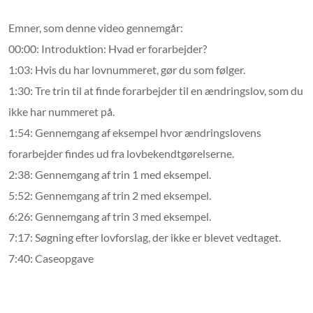
på Retsinformation.
Det er her, der er lidt gravearbejde.
Dernæst så finder man lovforslags- nummmeret eller
Emner, som denne video gennemgår:
lovnummeret,
og til sidst så slår man op med et af de to numre
00:00: Introduktion: Hvad er forarbejder?
på Folketingstidende.dk.
Til at vise, hvordan man finder
forarbejderne
med de enkelte trin, har jeg altså valgt at bruge
1:03: Hvis du har lovnummeret, gør du som følger.
Straffelovens § 216 og samtykkebestemmelsen.
Loven gik fra at
1:30: Tre trin til at finde forarbejder til en ændringslov, som du
definere voldtægt som noget, der skete ved tvang, vold,
eller
hvis ofret var ude af stand til at modsætte sig handlingen, til nu
ikke har nummeret på.
at voldtægt var samleje uden samtykke.
Vi vil altså nu med de
1:54: Gennemgang af eksempel hvor ændringslovens
tre trin finde frem til forarbejderne for
samtykkebestemmelsen.
Det første trin er at finde
forarbejder findes ud fra lovbekendtgørelserne.
ændringsloven på Retsinformation.
Det gør jeg ved at
2:38: Gennemgang af trin 1 med eksempel.
undersøge,
hvornår samtykkebestemmelsen blev indført i
straffeloven
og derigennem finde frem til lov- nummeret, som
5:52: Gennemgang af trin 2 med eksempel.
jeg senere skal bruge til
at finde forarbejderne på
6:26: Gennemgang af trin 3 med eksempel.
Folketingstidende.dk.
Jeg går ind på Retsinformation, hvor jeg
søger på straffeloven.
Her ser jeg en række lov-
7:17: Søgning efter lovforslag, der ikke er blevet vedtaget.
bekendtgørelser af straffeloven.
En lovbekendtgørelse
7:40: Caseopgave
forkortes LBK, og er en sammenskrivning af hovedloven
med
efterfølgende ændringslove.
Mellem lovbekendtgørelserne
kommer der nye love,
som næste lovbekendtgørelse medtager.
For at finde ud af, hvilken ny lov, der indskrev