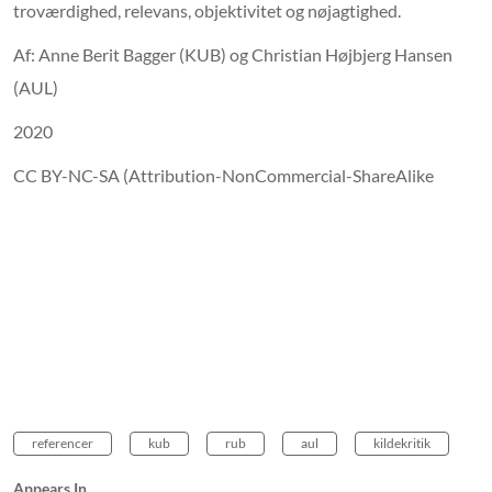
troværdighed, relevans, objektivitet og nøjagtighed.
suspekt.
Er det en internetside
Hvem står så egentlig bag?
Hvem blev den skrevet til?
Er målgruppen studerende? Andre
Af: Anne Berit Bagger (KUB) og Christian Højbjerg Hansen
forskere?
Hr. og Fru Danmark eller nogle praktikere?
Og hvad
er formålet egentligt med siden?
Spørg altid!
Hvem,
hvad,
(AUL)
hvornår,
hvorfor.
Således hjælper du dig selv med at afgøre, om
kilden har
den troværdighed, der skal til for at være med i din
2020
opgave.
Så husk stil altid spørgsmål til kilden. Det er god
akademisk praksis.
Så undgår du at blive syndt i din
CC BY-NC-SA (Attribution-NonCommercial-ShareAlike
opgaveskrivning.
Så fremstår du selv som en troværdig
forfatter.
God fornøjelse og husk altid kildekritikken.
referencer
kub
rub
aul
kildekritik
Appears In