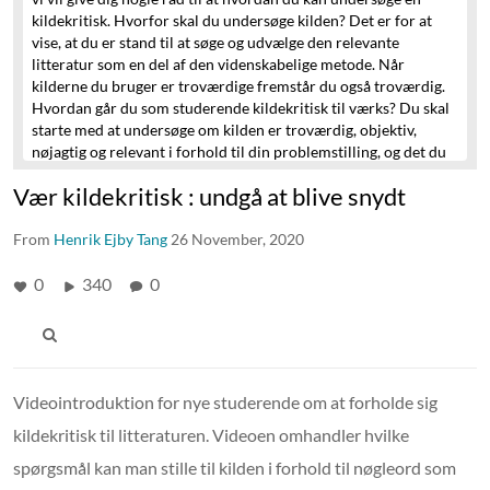
kildekritisk.
Hvorfor skal du undersøge kilden?
Det er for at
vise, at du er stand til at søge og udvælge den
relevante
litteratur som en del af den videnskabelige metode.
Når
kilderne du bruger er troværdige fremstår du også troværdig.
Hvordan går du som studerende kildekritisk til værks?
Du skal
starte med at undersøge om kilden er troværdig, objektiv,
nøjagtig
og relevant i forhold til din problemstilling, og det du
skal bruge kilden til.
Det gør du ved at stille spørgsmål til den.
Vær kildekritisk : undgå at blive snydt
Spørgsmål, der kan hjælpe dig.
Når du skal gå kritisk til dine
kilder.
Hvem er forfatter?
Er forfatteren eksempelvis forsker,
From
skolelærer eller politiker?
Henrik Ejby Tang
26 November, 2020
Undersøg uddannelse, tilhørshold,
position, kontaktoplysninger.
Er det inden for eget
forskningsfelt at forskeren skriver?
0
340
0
Hvad er det for en
kildetype? Og hvad skal jeg bruge den til?
Undersøg om det er
en forskningspublikation, om den er peer review?
Om kilden er
populærvidenskabelig, en nyhedsartikel eller anden type.
Hvornår blev kilden publiceret?
Er der sket noget i verden
siden artiklen blev publiceret? Er den stadigvæk aktuel?
Og et
Videointroduktion for nye studerende om at forholde sig
ekstra tip. Krydstjek, det vil sige, hvad siger andre kilder om
kildekritisk til litteraturen. Videoen omhandler hvilke
kilden?
Hvor blev kilden publiceret?
I et videnskabeligt, peer
review tidsskrift, et fagblad
for praktikere, en bog, på et
spørgsmål kan man stille til kilden i forhold til nøgleord som
website eller andet?
Er forlaget anerkendt eller virker det