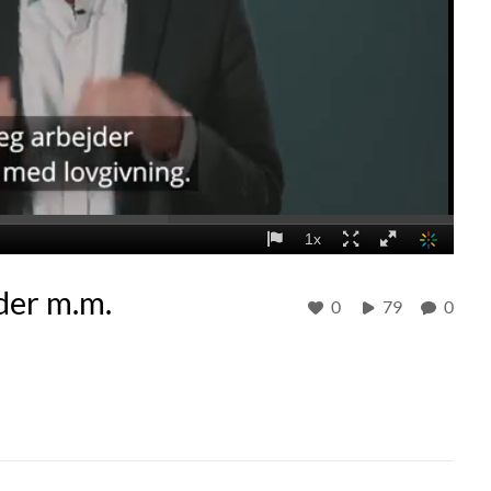
der m.m.
0
79
0