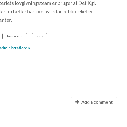
eriets lovgivningsteam er bruger af Det Kgl.
Her fortæller han om hvordan biblioteket er
enter.
lovgivning
jura
aladministrationen
Add a comment