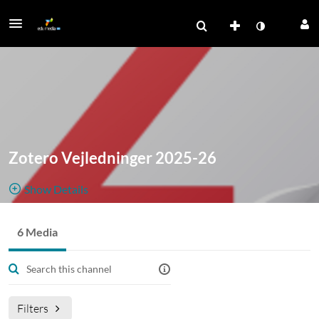
Zotero Vejledninger 2025-26
Show Details
Public, Restricted
6 Media
Denne kanal
6
Media
1
Members
Managers
består af en række videoer som tilsammen udgør
et begynderkursus i Zotero (version 7.0.15).
Filters
Indhold: