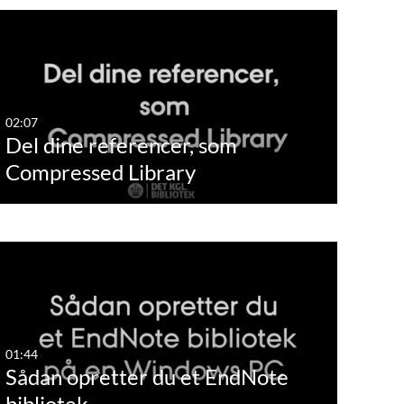
02:07
Del dine referencer, som
Compressed Library
01:44
Sådan opretter du et EndNote
bibliotek…