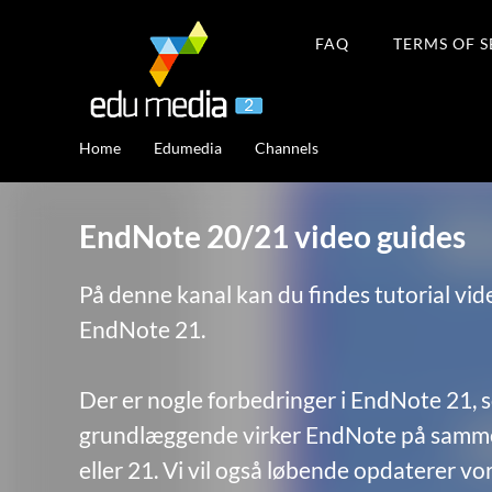
FAQ
TERMS OF S
Home
Edumedia
Channels
EndNote 20/21 video guides
På denne kanal kan du findes tutorial vi
EndNote 21.
Der er nogle forbedringer i EndNote 21, 
grundlæggende virker EndNote på samme
eller 21. Vi vil også løbende opdaterer vor