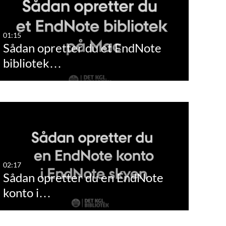
01:15
Sådan opretter du et EndNote
bibliotek…
02:17
Sådan opretter du en EndNote
konto i…