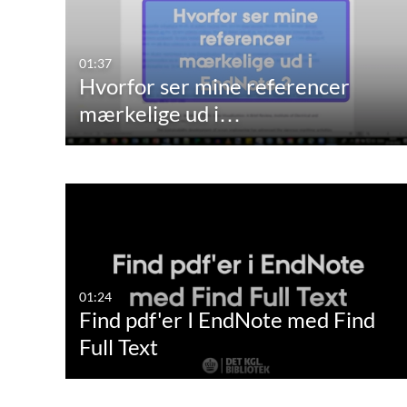
01:37
Hvorfor ser mine referencer
mærkelige ud i…
01:24
Find pdf'er I EndNote med Find
Full Text