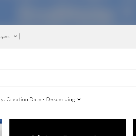
agers
By:
Creation Date - Descending