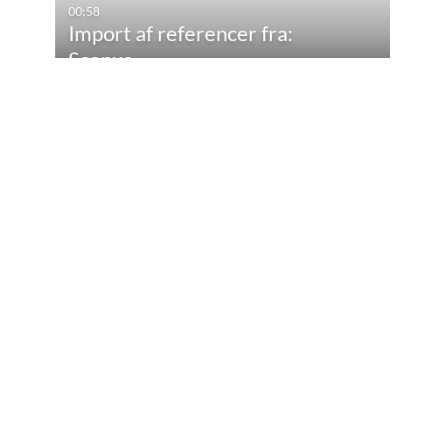
00:58
Import af referencer fra:
Scopus
01:05
Import af referencer fra:
Embase