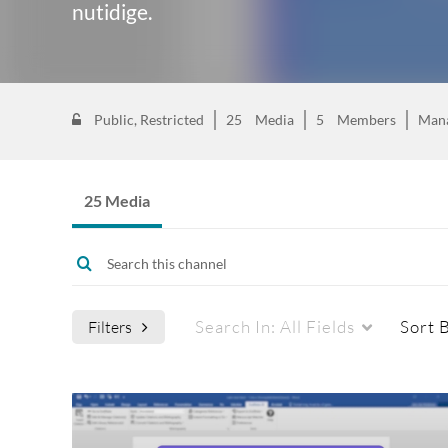
nutidige.
Public, Restricted
25
Media
5
Members
Man
25 Media
Search In:
All Fields
Sort 
Filters