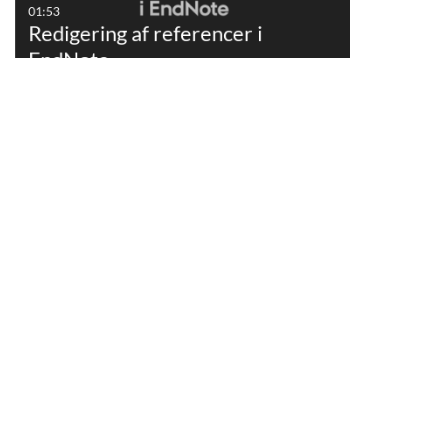
01:53
Redigering af referencer i
EndNote
01:36
Import af referencer fra:
bibliotek.dk