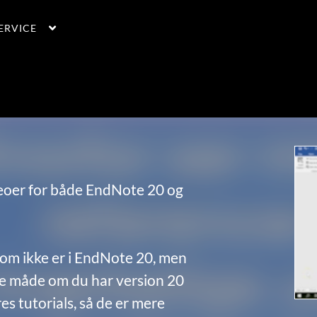
ERVICE
deoer for både EndNote 20 og
som ikke er i EndNote 20, men
 måde om du har version 20
es tutorials, så de er mere