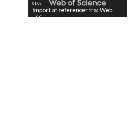
01:03
Import af referencer fra: Web
of Science
01:00
Import af referencer fra:
PsycInfo