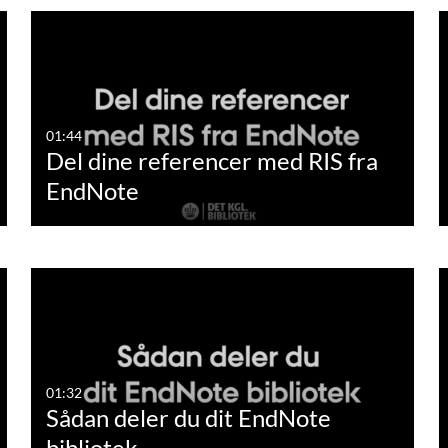
01:44
Del dine referencer med RIS fra
EndNote
01:32
Sådan deler du dit EndNote
bibliotek