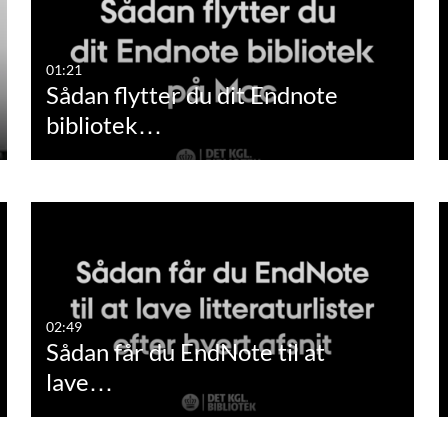
01:21
Sådan flytter du dit Endnote
bibliotek…
02:49
Sådan får du EndNote til at
lave…